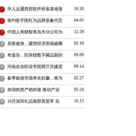
1
10.20
华人运通西部软件研发基地落
2
04.05
签约歌手陈红为品牌形象代言
3
12.29
中国人寿财险青岛市分公司为
4
05.10
居家健身、露营经济彻底破圈
5
09.09
奇迹岛，区块链数字藏品新的
6
09.14
河南农业职业学院两厅共建迎
7
02.27
春季旅游市场率先狂飙，将为
8
05.24
加强肉类产销对接 推动产业
9
10.15
10月深圳礼品展群英荟萃 实