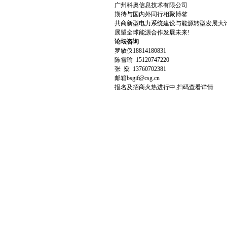
广州科奥信息技术有限公司
期待与国内外同行相聚博鳌
共商新型电力系统建设与能源转型发展大
展望全球能源合作发展未来!
论坛咨询
罗敏仪18814180831
陈雪瑜 15120747220
张 燊 13760702381
邮箱
bsgif@csg.cn
报名及招商火热进行中,扫码查看详情