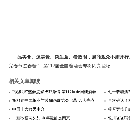
品美食、逛美景、谈生意、看热闹，展商观众不虚此行
完春节过春糖”，第112届全国糖酒会即将闪亮登场！
相关文章阅读
“现象级”盛会点燃成都激情 第112届全国糖酒会
七十载糖酒芬
拉开帷
届全国糖
第24届中国框业与装饰画展览会启幕 六大亮点
再次确认！20
引领行业
档5月29日
中国十大移民中介
掼蛋竞技升
一颗秋糖两头甜 今年最甜是南京
银川妥妥E
活动强化